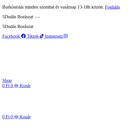
Ugrás
Borkóstolás minden szombat és vasárnap 13-18h között.
Foglalás
a
5Dudás Borászat —
tartalomhoz
5Dudás Borászat
Facebook
Tiktok
Instagram
Shop
0
Ft
0
Kosár
0
Ft
0
Kosár