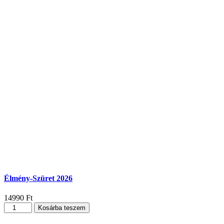
Élmény-Szüret 2026
14990
Ft
Élmény-
Kosárba teszem
Szüret