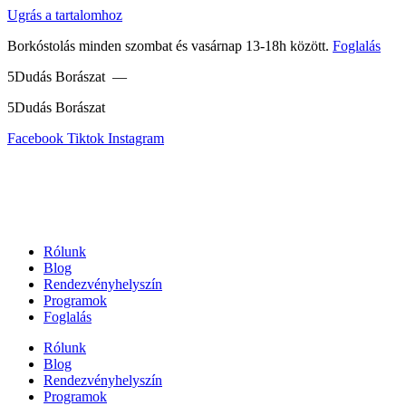
Ugrás a tartalomhoz
Borkóstolás minden szombat és vasárnap 13-18h között.
Foglalás
5Dudás Borászat —
5Dudás Borászat
Facebook
Tiktok
Instagram
Rólunk
Blog
Rendezvényhelyszín
Programok
Foglalás
Rólunk
Blog
Rendezvényhelyszín
Programok