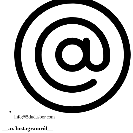
info@5dudasbor.com
__az Instagramról__