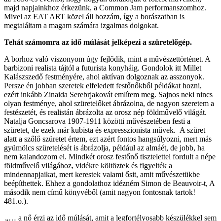
majd napjainkhoz érkezünk, a Common Jam performanszomhoz.
Mivel az EAT ART közel áll hozzám, így a borászatban is
megtaláltam a magam számára izgalmas dolgokat.
Tehát számomra az idő múlását jelképezi a szüretelőgép.
A borhoz való viszonyom úgy fejlődik, mint a művészettörténet. A
barbizoni realista tájtól a futurista konyháig. Gondolok itt Millet
Kalászszedő festményére, ahol aktívan dolgoznak az asszonyok.
Persze én jobban szeretek elfeledett festőnőkből példákat hozni,
ezért inkább Zinaida Serebrjakovát említem meg. Sajnos neki nincs
olyan festménye, ahol szüretelőket ábrázolna, de nagyon szeretem a
festészetét, és realistán ábrázolta az orosz nép földművelő világát.
Natalja Goncsarova 1907-1911 közötti művészetében festi a
szüretet, de ezek már kubista és expresszionista művek. A szüret
alatt a szőlő szüretet értem, ezt azért fontos hangsúlyozni, mert más
gyümölcs szüretelését is ábrázolja, például az almáét, de jobb, ha
nem kalandozom el. Mindkét orosz festőnő tisztelettel fordult a népe
földművelő világához, vidékre költöztek és figyelték a
mindennapjaikat, mert kerestek valami ősit, amit művészetükbe
beépíthettek. Ehhez a gondolathoz idézném Simon de Beauvoir-t, A
második nem című könyvéből (amit nagyon fontosnak tartok!
481.o.).
„… a nő érzi az idő múlását, amit a legfortélyosabb készülékkel sem