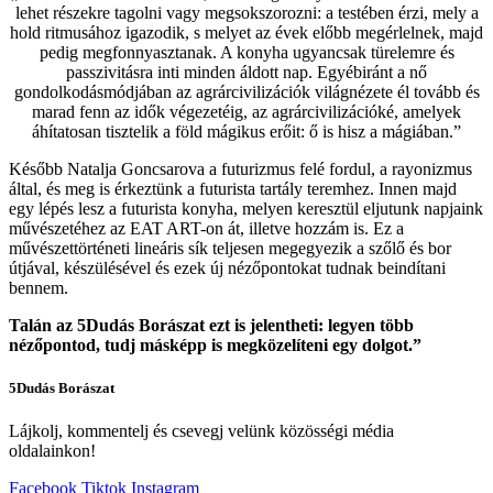
lehet részekre tagolni vagy megsokszorozni: a testében érzi, mely a
hold ritmusához igazodik, s melyet az évek előbb megérlelnek, majd
pedig megfonnyasztanak. A konyha ugyancsak türelemre és
passzivitásra inti minden áldott nap. Egyébiránt a nő
gondolkodásmódjában az agrárcivilizációk világnézete él tovább és
marad fenn az idők végezetéig, az agrárcivilizációké, amelyek
áhítatosan tisztelik a föld mágikus erőit: ő is hisz a mágiában.”
Később Natalja Goncsarova a futurizmus felé fordul, a rayonizmus
által, és meg is érkeztünk a futurista tartály teremhez. Innen majd
egy lépés lesz a futurista konyha, melyen keresztül eljutunk napjaink
művészetéhez az EAT ART-on át, illetve hozzám is. Ez a
művészettörténeti lineáris sík teljesen megegyezik a szőlő és bor
útjával, készülésével és ezek új nézőpontokat tudnak beindítani
bennem.
Talán az 5Dudás Borászat ezt is jelentheti: legyen több
nézőpontod, tudj másképp is megközelíteni egy dolgot.”
5Dudás Borászat
Lájkolj, kommentelj és csevegj velünk közösségi média
oldalainkon!
Facebook
Tiktok
Instagram