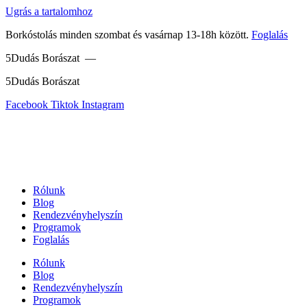
Ugrás a tartalomhoz
Borkóstolás minden szombat és vasárnap 13-18h között.
Foglalás
5Dudás Borászat —
5Dudás Borászat
Facebook
Tiktok
Instagram
Rólunk
Blog
Rendezvényhelyszín
Programok
Foglalás
Rólunk
Blog
Rendezvényhelyszín
Programok