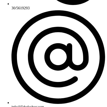
30/5619293
info@5dudasbor.com