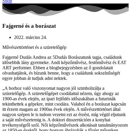
Shop
Fajgerné és a borászat
2022. március 24.
Művészettörténet és a szüretelőgép
Fajgerné Dudás Andrea az 5Dudás Borászatunk tagja, családunk
idősebbik lány gyermeke. Andi képzőművész, festőművész és EAT
ART performer. Ebben a blogbejegyzésben az ő gondolatait
olvashatjátok, és bízunk benne, hogy a családunk sokszínűségét
egyre jobban át tudjuk adni nektek.
„A borhoz való viszonyomat nagyon jól szimbolizálja a
szüretelőgép. A szüretelőgépet csodálattal nézem, úgy ahogy az
1900-as évek elején, az ipari fejlődés időszakában a futuristák
tekinthettek a gépekre, mint csodára. Valahol én a borászat kapcsán
itt érzem magam az 1900as évek elején. A művészettörténet által
nagyon szépen le is tudom vezetni ezt az érzést, míg végül eljutunk
a saját művészetemig is. A doktori disszertációm a konyhai
tevékenységről szól. Női képzőművészek alkotásait tanulmányozom
az 1850-es évektől, hogy hogyan ábrázolják a főzést műveiken,