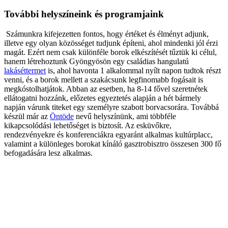
További helyszíneink és programjaink
Számunkra kifejezetten fontos, hogy értéket és élményt adjunk,
illetve egy olyan közösséget tudjunk építeni, ahol mindenki jól érzi
magát. Ezért nem csak különféle borok elkészítését tűztük ki célul,
hanem létrehoztunk Gyöngyösön egy családias hangulatú
lakáséttermet
is, ahol havonta 1 alkalommal nyílt napon tudtok részt
venni, és a borok mellett a szakácsunk legfinomabb fogásait is
megkóstolhatjátok. Abban az esetben, ha 8-14 fővel szeretnétek
ellátogatni hozzánk, előzetes egyeztetés alapján a hét bármely
napján várunk titeket egy személyre szabott borvacsorára. Továbbá
készül már az
Öntöde
nevű helyszínünk, ami többféle
kikapcsolódási lehetőséget is biztosít. Az esküvőkre,
rendezvényekre és konferenciákra egyaránt alkalmas kultúrplacc,
valamint a különleges borokat kínáló gasztrobisztro összesen 300 fő
befogadására lesz alkalmas.