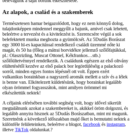
belevágunk a saját borunk elkészítésébe.
Az alapok, a család és a szakemberek
Természetesen hamar beigazolódott, hogy ez nem könnyű dolog,
tulajdonképpen mindennel meggyűlt a bajunk, amivel csak lehetett,
beleértve a tervezést és a kivitelezést is. Szerencsére végül a sok
belefektetett munka meghozta a gyümölcsét. Az 5Dudás Borászat
egy 3000 hl-es kapacitással rendelkező családi üzemmé nőte ki
magát, és 50 ha (főleg a mátrai borvidékre jellemző szőlőfajtákkal,
pl.: Olaszrizling, Muscat Ottonel, Kékfrankos…stb.)
szőlőültetvénnyel rendelkezik. A családunk egészen az első oltvány
elültetésétől kezdve az első palack bor legördüléséig a palackozó
sorról, minden egyes fontos lépésnél ott volt. Éppen ezért
vulkanikus borainkban a nagyszerű aromák mellett a szív és a lélek
is benne van. Elkötelezett küldetésünk, hogy borainkat legalább
olyan örömmel fogyasszátok, mint amilyen örömmel mi
elkészítettük nektek!
A céljaink elérésében további segítség volt, hogy idővel sikerült
megtalálnunk azokat a szakembereket is, akikkel öröm dolgozni, és
legalább annyira hisznek az 5Dudás Borászatban, mint mi magunk.
Szeretnénk a következő időszakban majd őket is bemutatni nektek a
különféle felületeinken, beleértve a blogot,
facebook
és
instagram
,
illetve
TikTok
oldalunkat.?