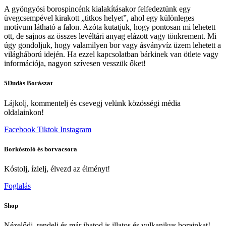
A gyöngyösi borospincénk kialakításakor felfedeztünk egy
üvegcsempével kirakott „titkos helyet”, ahol egy különleges
motívum látható a falon. Azóta kutatjuk, hogy pontosan mi lehetett
ott, de sajnos az összes levéltári anyag elázott vagy tönkrement. Mi
úgy gondoljuk, hogy valamilyen bor vagy ásványvíz üzem lehetett a
világháború idején. Ha ezzel kapcsolatban bárkinek van ötlete vagy
információja, nagyon szívesen vesszük őket!
5Dudás Borászat
Lájkolj, kommentelj és csevegj velünk közösségi média
oldalainkon!
Facebook
Tiktok
Instagram
Borkóstoló és borvacsora
Kóstolj, ízlelj, élvezd az élményt!
Foglalás
Shop
Nézelődj, rendelj és már ihatod is illatos és vulkanikus borainkat!