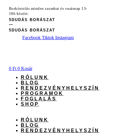
Ugrás
Borkóstolás minden szombat és vasárnap 13-
a
FOGLALÁS
18h között.
tartalomhoz
5DUDÁS BORÁSZAT
—
5DUDÁS BORÁSZAT
Facebook
Tiktok
Instagram
0
Ft
0
Kosár
RÓLUNK
BLOG
RENDEZVÉNYHELYSZÍN
PROGRAMOK
FOGLALÁS
SHOP
RÓLUNK
BLOG
RENDEZVÉNYHELYSZÍN