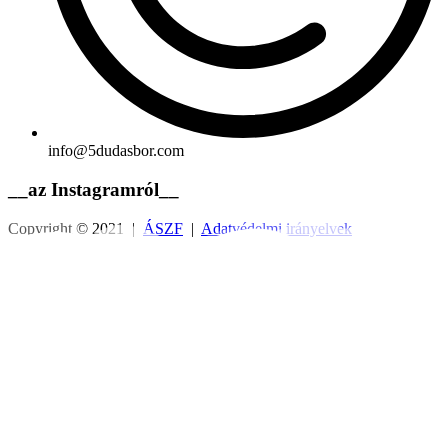
info@5dudasbor.com
__az Instagramról__
Copyright © 2021 |
ÁSZF
|
Adatvédelmi irányelvek